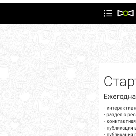
Задать вопрос
Стар
Ежегодна
- интерактив
- раздел о ре
- конктактна
- публикация 
- публикация 